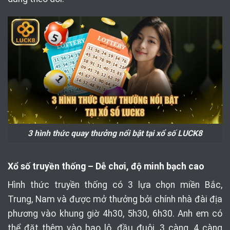
3 hình thức quay thưởng nổi bật tại xổ số LUCK8
Xổ số truyền thống – Dễ chơi, độ minh bạch cao
Hình thức truyền thống có 3 lựa chọn miền Bắc,
Trung, Nam và được mở thưởng bởi chính nhà đài địa
phương vào khung giờ 4h30, 5h30, 6h30. Anh em có
thể đặt thêm vào bao lô, đầu đuôi, 3 càng, 4 càng