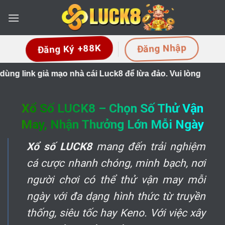
Skip
to
content
Đăng Nhập
Đăng Ký +88K
k giả mạo nhà cái Luck8 để lừa đảo. Vui lòng truy cập đún
Xổ Số LUCK8 – Chọn Số Thử Vận
May, Nhận Thưởng Lớn Mỗi Ngày
Xổ số LUCK8
mang đến trải nghiệm
cá cược nhanh chóng, minh bạch, nơi
người chơi có thể thử vận may mỗi
ngày với đa dạng hình thức từ truyền
thống, siêu tốc hay Keno. Với việc xây