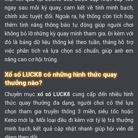
ngay sau mỗi kỳ quay, cam kết về tính minh bạch,
chính xác tuyệt đối. Ngoài ra, hệ thống còn tích hợp
thêm tính năng thông báo tự động giúp người chơi
không bỏ lỡ những kỳ quay mình tham gia. Đi kèm với
đó là bảng dữ liệu thống kê theo tuần, tháng hỗ trợ
việc phân tích và lựa chọn số chuẩn, giúp anh em
nâng cao cơ hội trúng.
Xổ số LUCK8 có những hình thức quay
thưởng nào?
Chuyên mục
xổ số LUCK8
cung cấp đến nhiều hình
thức quay thưởng đa dạng, người chơi có thể lựa
chọn tham gia truyền thống 3 miền, siêu tốc hoặc
Keno mới lạ. Mỗi loại đều đi kèm với tỷ lệ trả thưởng
minh bạch, kết quả cập nhật nhanh giúp hội viên dễ
dàng theo dõi.