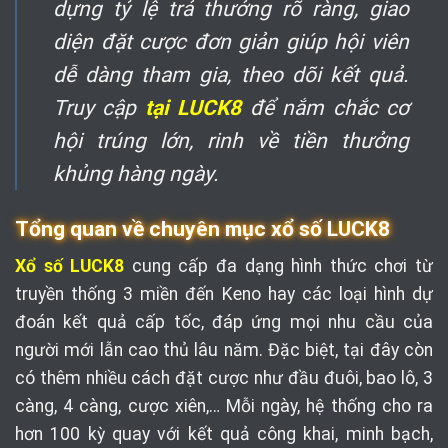
dựng tỷ lệ trả thưởng rõ ràng, giao
diện đặt cược đơn giản giúp hội viên
dễ dàng tham gia, theo dõi kết quả.
Truy cập
tại LUCK8
để nắm chắc cơ
hội trúng lớn, rinh về tiền thưởng
khủng hàng ngày.
Tổng quan về chuyên mục xổ số LUCK8
Xổ số LUCK8
cung cấp đa dạng hình thức chơi từ
truyền thống 3 miền đến Keno hay các loại hình dự
đoán kết quả cấp tốc, đáp ứng mọi nhu cầu của
người mới lẫn cao thủ lâu năm. Đặc biệt, tại đây còn
có thêm nhiều cách đặt cược như đầu đuôi, bao lô, 3
càng, 4 càng, cược xiên,… Mỗi ngày, hệ thống cho ra
hơn 100 kỳ quay với kết quả công khai, minh bạch,