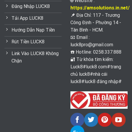
🌐 Website :
Đăng Nhập LUCK8
https://amsolutions.in.net/
📌
Địa Chỉ: 117 - Trương
Tải App LUCK8
Công Định - Phường 14 -
Hướng Dẫn Nạp Tiền
Tân Bình - HCM.
📧 Email :
Rút Tiền LUCK8
luck8pro@gmail.com
☎️ Hotline: 0258.337.888
Link Vào LUCK8 Không
🔐 Từ khóa tìm kiếm:
Chặn
Luck8#luck8 com#trang
chủ luck8#nhà cái
luck8#luck8 đăng nhập#