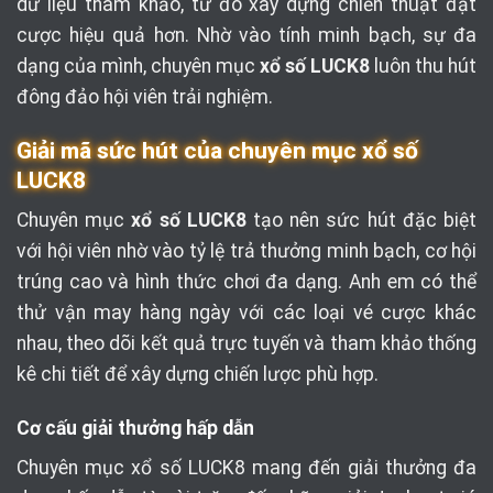
dữ liệu tham khảo, từ đó xây dựng chiến thuật đặt
cược hiệu quả hơn. Nhờ vào tính minh bạch, sự đa
dạng của mình, chuyên mục
xổ số LUCK8
luôn thu hút
đông đảo hội viên trải nghiệm.
Giải mã sức hút của chuyên mục xổ số
LUCK8
Chuyên mục
xổ số LUCK8
tạo nên sức hút đặc biệt
với hội viên nhờ vào tỷ lệ trả thưởng minh bạch, cơ hội
trúng cao và hình thức chơi đa dạng. Anh em có thể
thử vận may hàng ngày với các loại vé cược khác
nhau, theo dõi kết quả trực tuyến và tham khảo thống
kê chi tiết để xây dựng chiến lược phù hợp.
Cơ cấu giải thưởng hấp dẫn
Chuyên mục xổ số LUCK8 mang đến giải thưởng đa