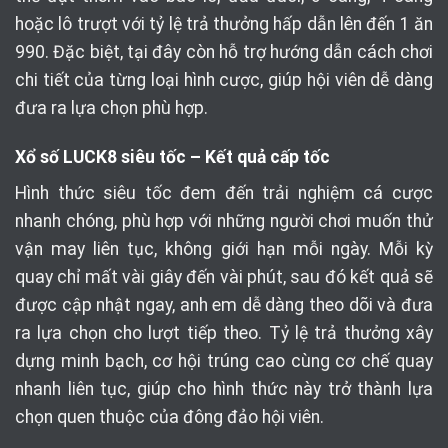
hoặc lô trượt với tỷ lệ trả thưởng hấp dẫn lên đến 1 ăn
990. Đặc biệt, tại đây còn hỗ trợ hướng dẫn cách chơi
chi tiết của từng loại hình cược, giúp hội viên dễ dàng
đưa ra lựa chọn phù hợp.
Xổ số LUCK8 siêu tốc – Kết quả cấp tốc
Hình thức siêu tốc đem đến trải nghiệm cá cược
nhanh chóng, phù hợp với những người chơi muốn thử
vận may liên tục, không giới hạn mỗi ngày. Mỗi kỳ
quay chỉ mất vài giây đến vài phút, sau đó kết quả sẽ
được cập nhật ngay, anh em dễ dàng theo dõi và đưa
ra lựa chọn cho lượt tiếp theo. Tỷ lệ trả thưởng xây
dựng minh bạch, cơ hội trúng cao cùng cơ chế quay
nhanh liên tục, giúp cho hình thức này trở thành lựa
chọn quen thuộc của đông đảo hội viên.