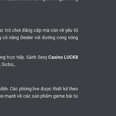
 các trò chơi đẳng cấp mà còn về yếu tố
g cô nàng Dealer với đường cong nóng
óng trực tiếp. Sảnh Sexy
Casino LUCK8
, Sicbo,…
ến. Các phòng live được thiết kế theo
sino mạnh về các sản phẩm game bài từ