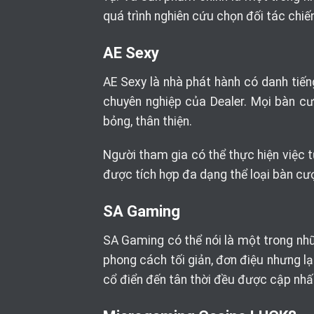
quá trình nghiên cứu chọn đối tác chiế
AE Sexy
AE Sexy là nhà phát hành có danh tiếng
chuyên nghiệp của Dealer. Mọi bàn c
bỏng, thân thiện.
Người tham gia có thể thực hiện việc 
được tích hợp đa dạng thể loại bàn cượ
SA Gaming
SA Gaming có thể nói là một trong n
phong cách tối giản, đơn điệu nhưng 
cổ điển đến tân thời đều được cập nhấ