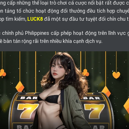
ng cấp những thể loại trò chơi cá cược nổi bật rất được 
 nền tảng tổ chức hoạt động đổi thưởng đều tích hợp chu
op tìm kiếm,
LUCK8
đã một sự đầu tư tuyệt đối chỉn chu t
hính phủ Philippines cấp phép hoạt động trên lĩnh vực giả
 bàn tán rộng rãi trên nhiều khía cạnh dịch vụ.