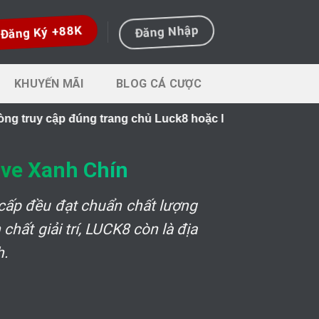
Đăng Nhập
Đăng Ký +88K
KHUYẾN MÃI
BLOG CÁ CƯỢC
 trang chủ Luck8 hoặc liên hệ CSKH để nhận link dự phòng. 
ive Xanh Chín
 cấp đều đạt chuẩn chất lượng
hất giải trí, LUCK8 còn là địa
h.