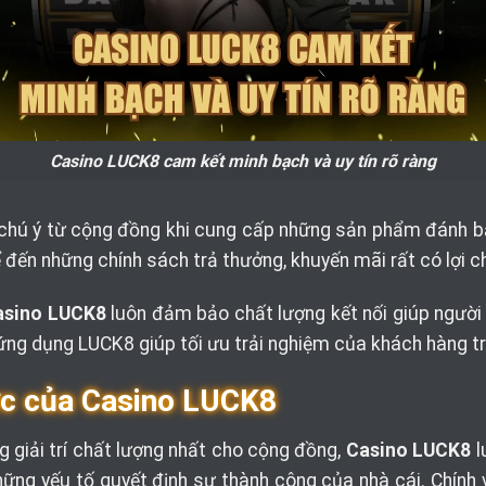
Casino LUCK8 cam kết minh bạch và uy tín rõ ràng
 chú ý từ cộng đồng khi cung cấp những sản phẩm đánh 
ể đến những chính sách trả thưởng, khuyến mãi rất có lợi 
asino LUCK8
luôn đảm bảo chất lượng kết nối giúp người 
ứng dụng LUCK8 giúp tối ưu trải nghiệm của khách hàng tr
ợc của Casino LUCK8
giải trí chất lượng nhất cho cộng đồng,
Casino LUCK8
l
ững yếu tố quyết định sự thành công của nhà cái. Chính 