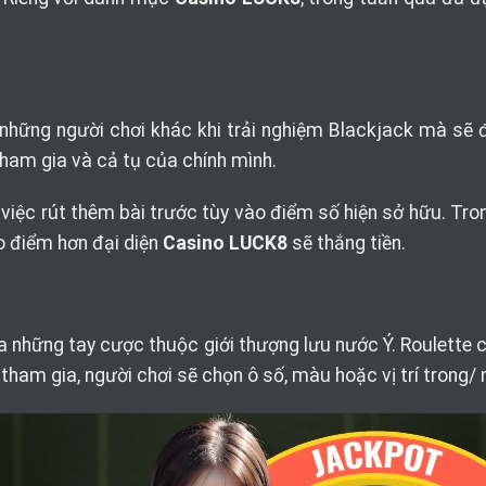
những người chơi khác khi trải nghiệm Blackjack mà sẽ đố
 tham gia và cả tụ của chính mình.
việc rút thêm bài trước tùy vào điểm số hiện sở hữu. Tron
o điểm hơn đại diện
Casino LUCK8
sẽ thắng tiền.
ủa những tay cược thuộc giới thượng lưu nước Ý. Roulette 
 tham gia, người chơi sẽ chọn ô số, màu hoặc vị trí trong/