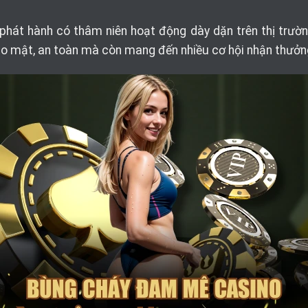
hát hành có thâm niên hoạt động dày dặn trên thị trường 
 mật, an toàn mà còn mang đến nhiều cơ hội nhận thưởng 