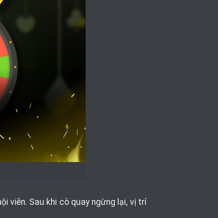
 viên. Sau khi cò quay ngừng lại, vị trí