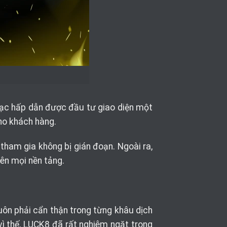
bạc hấp dẫn được đầu tư giao diện một
cho khách hàng.
tham gia không bị gián đoạn. Ngoài ra,
ên mọi nền tảng.
uôn phải cẩn thận trong từng khâu dịch
vì thế, LUCK8 đã rất nghiêm ngặt trong