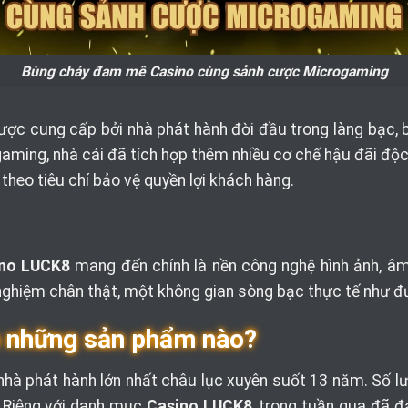
Bùng cháy đam mê Casino cùng sảnh cược Microgaming
c cung cấp bởi nhà phát hành đời đầu trong làng bạc, bạ
ming, nhà cái đã tích hợp thêm nhiều cơ chế hậu đãi độc 
theo tiêu chí bảo vệ quyền lợi khách hàng.
no LUCK8
mang đến chính là nền công nghệ hình ảnh, âm
nghiệm chân thật, một không gian sòng bạc thực tế như đư
 những sản phẩm nào?
nhà phát hành lớn nhất châu lục xuyên suốt 13 năm. Số
. Riêng với danh mục
Casino LUCK8
, trong tuần qua đã đạ