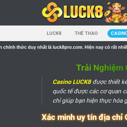
Skip
to
content
LUCK8
THỂ THAO
CASIN
 là luck8pro.com. Hiện nay có rất nhiều kẻ gian dùng link
Trải Nghiệm 
Casino LUCK8
được thiết k
quốc tế được các cơ quan ch
chỉ giúp bạn hiện thực hóa
Xác minh uy tín địa ch